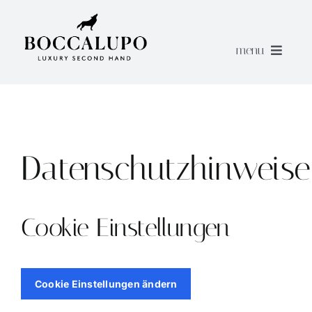
Skip
to
content
menu
home
How to sell
Datenschutzhinweise
New in
Cookie Einstellungen
Sale
Cookie Einstellungen ändern
About us